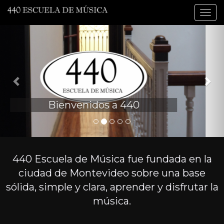
Pasar
Togg
al
ELEGÍ TU
navig
contenido
Anterior
Sig
principal
INSTRUMENTO
Aprendé todo lo que te gusta,
guitarra, bajo, batería, piano,
teclado, violín, ukelele y más.
440 Escuela de Música fue fundada en la
ciudad de Montevideo sobre una base
sólida, simple y clara, aprender y disfrutar la
música.